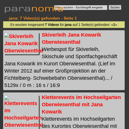
jana: 7 Video(s) gefunden - Seite 1
Es wurden insgesamt
7 Videos
für
jana
auf 1 Seite(n) gefunden: »
1
«
Skiverleih Jana Kowarik
Oberwiesenthal
Werbespot für Skiverleih,
Skischule und Sportfachgeschäft
Jana Kowarik im Kurort Oberwiesenthal. (Lief im
Winter 2012 auf einer Großprojektion an der
Fichtelberg- Schwebebahn Oberwiesenthal)... /
5129x / 0 m : 16 s / 16:9
Kletterevents im Hochseilgarten
Oberwiesenthal mit Jana
Kowarik
Kletterevents im Hochseilgarten
des Kurortes Oberwiesenthal mit