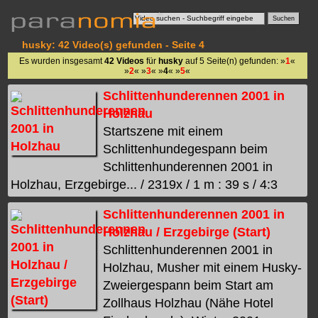
husky: 42 Video(s) gefunden - Seite 4
Es wurden insgesamt
42 Videos
für
husky
auf 5 Seite(n) gefunden: »
1
«
»
2
« »
3
« »
4
« »
5
«
Schlittenhunderennen 2001 in
Holzhau
Startszene mit einem
Schlittenhundegespann beim
Schlittenhunderennen 2001 in
Holzhau, Erzgebirge... / 2319x / 1 m : 39 s / 4:3
Schlittenhunderennen 2001 in
Holzhau / Erzgebirge (Start)
Schlittenhunderennen 2001 in
Holzhau, Musher mit einem Husky-
Zweiergespann beim Start am
Zollhaus Holzhau (Nähe Hotel