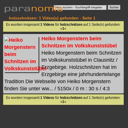
holzschnitzen: 1 Video(s) gefunden - Seite 1
Es wurden insgesamt
1 Videos
für
holzschnitzen
auf 1 Seite(n) gefunden:
»
1
«
Heiko Morgenstern beim
Schnitzen im Volkskunststübel
Heiko Morgenstern beim Schnitzen
im Volkskunststübel in Clausnitz /
Erzgebirge. Holzschnitzen hat im
Erzgebirge eine jahrhundertelange
Tradition Die Webseite von Heiko Morgenstern
finden Sie unter ww... / 5150x / 0 m : 30 s / 4:3
Es wurden insgesamt
1 Videos
für
holzschnitzen
auf 1 Seite(n) gefunden:
»
1
«