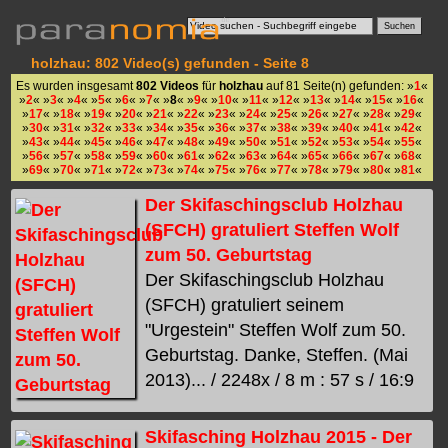
holzhau: 802 Video(s) gefunden - Seite 8
Es wurden insgesamt
802 Videos
für
holzhau
auf 81 Seite(n) gefunden: »
1
«
»
2
« »
3
« »
4
« »
5
« »
6
« »
7
« »
8
« »
9
« »
10
« »
11
« »
12
« »
13
« »
14
« »
15
« »
16
«
»
17
« »
18
« »
19
« »
20
« »
21
« »
22
« »
23
« »
24
« »
25
« »
26
« »
27
« »
28
« »
29
«
»
30
« »
31
« »
32
« »
33
« »
34
« »
35
« »
36
« »
37
« »
38
« »
39
« »
40
« »
41
« »
42
«
»
43
« »
44
« »
45
« »
46
« »
47
« »
48
« »
49
« »
50
« »
51
« »
52
« »
53
« »
54
« »
55
«
»
56
« »
57
« »
58
« »
59
« »
60
« »
61
« »
62
« »
63
« »
64
« »
65
« »
66
« »
67
« »
68
«
»
69
« »
70
« »
71
« »
72
« »
73
« »
74
« »
75
« »
76
« »
77
« »
78
« »
79
« »
80
« »
81
«
Der Skifaschingsclub Holzhau
(SFCH) gratuliert Steffen Wolf
zum 50. Geburtstag
Der Skifaschingsclub Holzhau
(SFCH) gratuliert seinem
"Urgestein" Steffen Wolf zum 50.
Geburtstag. Danke, Steffen. (Mai
2013)... / 2248x / 8 m : 57 s / 16:9
Skifasching Holzhau 2015 - Der