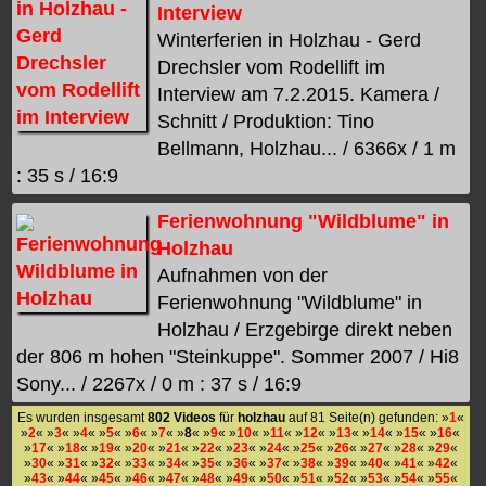
Interview
Winterferien in Holzhau - Gerd
Drechsler vom Rodellift im
Interview am 7.2.2015. Kamera /
Schnitt / Produktion: Tino
Bellmann, Holzhau... / 6366x / 1 m
: 35 s / 16:9
Ferienwohnung "Wildblume" in
Holzhau
Aufnahmen von der
Ferienwohnung "Wildblume" in
Holzhau / Erzgebirge direkt neben
der 806 m hohen "Steinkuppe". Sommer 2007 / Hi8
Sony... / 2267x / 0 m : 37 s / 16:9
Es wurden insgesamt
802 Videos
für
holzhau
auf 81 Seite(n) gefunden: »
1
«
»
2
« »
3
« »
4
« »
5
« »
6
« »
7
« »
8
« »
9
« »
10
« »
11
« »
12
« »
13
« »
14
« »
15
« »
16
«
»
17
« »
18
« »
19
« »
20
« »
21
« »
22
« »
23
« »
24
« »
25
« »
26
« »
27
« »
28
« »
29
«
»
30
« »
31
« »
32
« »
33
« »
34
« »
35
« »
36
« »
37
« »
38
« »
39
« »
40
« »
41
« »
42
«
»
43
« »
44
« »
45
« »
46
« »
47
« »
48
« »
49
« »
50
« »
51
« »
52
« »
53
« »
54
« »
55
«