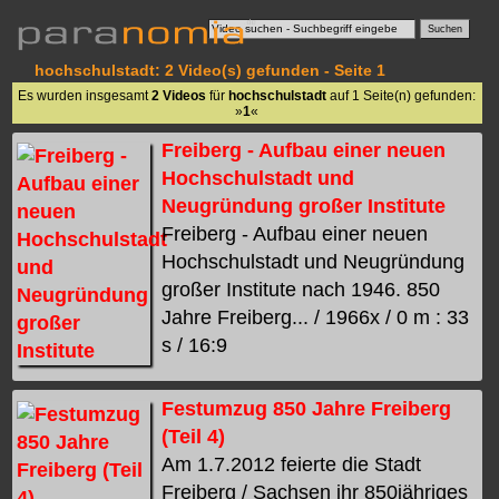
hochschulstadt: 2 Video(s) gefunden - Seite 1
Es wurden insgesamt
2 Videos
für
hochschulstadt
auf 1 Seite(n) gefunden:
»
1
«
Freiberg - Aufbau einer neuen
Hochschulstadt und
Neugründung großer Institute
Freiberg - Aufbau einer neuen
Hochschulstadt und Neugründung
großer Institute nach 1946. 850
Jahre Freiberg... / 1966x / 0 m : 33
s / 16:9
Festumzug 850 Jahre Freiberg
(Teil 4)
Am 1.7.2012 feierte die Stadt
Freiberg / Sachsen ihr 850jähriges