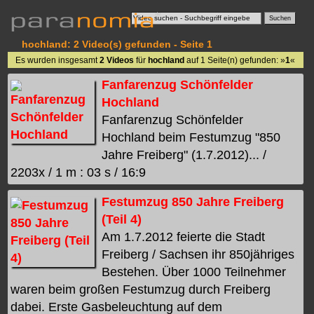
hochland: 2 Video(s) gefunden - Seite 1
Es wurden insgesamt
2 Videos
für
hochland
auf 1 Seite(n) gefunden: »
1
«
Fanfarenzug Schönfelder
Hochland
Fanfarenzug Schönfelder
Hochland beim Festumzug "850
Jahre Freiberg" (1.7.2012)... /
2203x / 1 m : 03 s / 16:9
Festumzug 850 Jahre Freiberg
(Teil 4)
Am 1.7.2012 feierte die Stadt
Freiberg / Sachsen ihr 850jähriges
Bestehen. Über 1000 Teilnehmer
waren beim großen Festumzug durch Freiberg
dabei. Erste Gasbeleuchtung auf dem