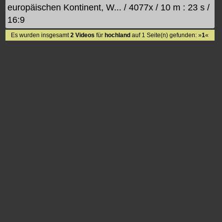
europäischen Kontinent, W... / 4077x / 10 m : 23 s /
16:9
Es wurden insgesamt
2 Videos
für
hochland
auf 1 Seite(n) gefunden: »
1
«