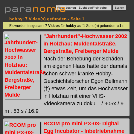
hobby: 7 Video(s) gefunden - Seite 1
Es wurden insgesamt
7 Videos
für
hobby
auf 1 Seite(n) gefunden: »
1
«
"Jahrhundert"-Hochwasser 2002
in Holzhau: Muldentalstraße,
Bergstraße, Freiberger Mulde
Nach der Behebung der Schäden
am eigenen Haus hatte der damals
schon schwer kranke Hobby-
Geschichtsforscher Egon Bellmann
(†) etwas Zeit, um das Hochwasser
in Holzhau mit einer VHS-
Videokamera zu doku... / 905x / 9
m : 53 s / 16:9
RCOM pro mini PX-03- Digital
Egg Incubator - Inbetriebnahme