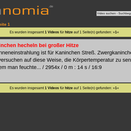
eite 1
Es wurden insgesamt
1 Videos
für
hitze
auf 1 Seite(n) gefunden: »
1
«
nchen hecheln bei großer Hitze
nneneinstrahlung ist für Kaninchen Streß. Zwergkaninch
versuchen auf diese Weise, die Körpertemperatur zu se
em man feuchte... / 2954x / 0 m : 14 s / 16:9
Es wurden insgesamt
1 Videos
für
hitze
auf 1 Seite(n) gefunden: »
1
«