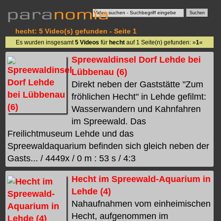
hecht: 5 Video(s) gefunden - Seite 1
Es wurden insgesamt
5 Videos
für
hecht
auf 1 Seite(n) gefunden: »
1
«
Spreewaldinsel Dorf Lehde bei
Lübbenau (6)
Direkt neben der Gaststätte "Zum
fröhlichen Hecht" in Lehde gefilmt:
Wasserwandern und Kahnfahren
im Spreewald. Das
Freilichtmuseum Lehde und das
Spreewaldaquarium befinden sich gleich neben der
Gasts... / 4449x / 0 m : 53 s / 4:3
Hecht im Spreewald-Aquarium in
Lehde (4)
Nahaufnahmen vom einheimischen
Hecht, aufgenommen im