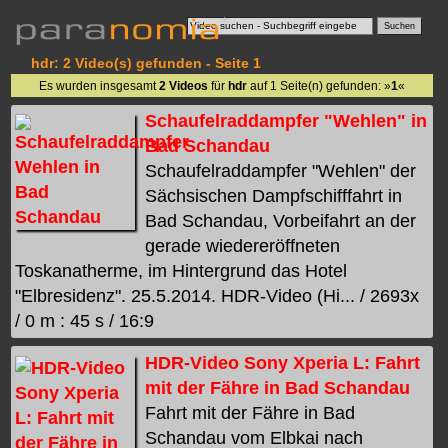
hdr: 2 Video(s) gefunden - Seite 1
Es wurden insgesamt
2 Videos
für
hdr
auf 1 Seite(n) gefunden: »
1
«
Schaufelraddampfer "Wehlen" in
Bad Schandau
Schaufelraddampfer "Wehlen" der
Sächsischen Dampfschifffahrt in
Bad Schandau, Vorbeifahrt an der
gerade wiedereröffneten
Toskanatherme, im Hintergrund das Hotel
"Elbresidenz". 25.5.2014. HDR-Video (Hi... / 2693x
/ 0 m : 45 s / 16:9
HDR-Video Sony Xperia L: Fahrt
mit der Fähre in Bad Schandau
Fahrt mit der Fähre in Bad
Schandau vom Elbkai nach