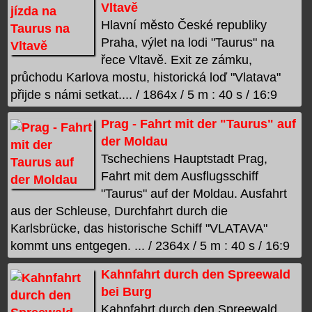
Vltavě
Hlavní město České republiky
Praha, výlet na lodi "Taurus" na
řece Vltavě. Exit ze zámku,
průchodu Karlova mostu, historická loď "Vlatava"
přijde s námi setkat.... / 1864x / 5 m : 40 s / 16:9
Prag - Fahrt mit der "Taurus" auf
der Moldau
Tschechiens Hauptstadt Prag,
Fahrt mit dem Ausflugsschiff
"Taurus" auf der Moldau. Ausfahrt
aus der Schleuse, Durchfahrt durch die
Karlsbrücke, das historische Schiff "VLATAVA"
kommt uns entgegen. ... / 2364x / 5 m : 40 s / 16:9
Kahnfahrt durch den Spreewald
bei Burg
Kahnfahrt durch den Spreewald.