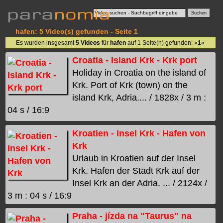
hafen: 5 Video(s) gefunden - Seite 1
Es wurden insgesamt
5 Videos
für
hafen
auf 1 Seite(n) gefunden: »
1
«
Croatia - Island Krk - Krk port
Holiday in Croatia on the island of
Krk. Port of Krk (town) on the
island Krk, Adria.... / 1828x / 3 m :
04 s / 16:9
Kroatien - Insel Krk - Hafen von
Krk
Urlaub in Kroatien auf der Insel
Krk. Hafen der Stadt Krk auf der
Insel Krk an der Adria. ... / 2124x /
3 m : 04 s / 16:9
Praha - jízda na "Taurus" na