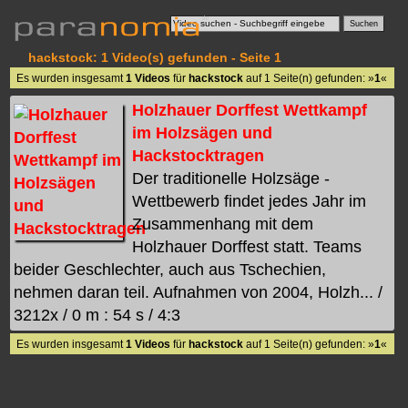
hackstock: 1 Video(s) gefunden - Seite 1
Es wurden insgesamt
1 Videos
für
hackstock
auf 1 Seite(n) gefunden: »
1
«
Holzhauer Dorffest Wettkampf
im Holzsägen und
Hackstocktragen
Der traditionelle Holzsäge -
Wettbewerb findet jedes Jahr im
Zusammenhang mit dem
Holzhauer Dorffest statt. Teams
beider Geschlechter, auch aus Tschechien,
nehmen daran teil. Aufnahmen von 2004, Holzh... /
3212x / 0 m : 54 s / 4:3
Es wurden insgesamt
1 Videos
für
hackstock
auf 1 Seite(n) gefunden: »
1
«