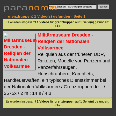
grenztruppen: 1 Video(s) gefunden - Seite 1
Es wurden insgesamt
1 Videos
für
grenztruppen
auf 1 Seite(n) gefunden:
»
1
«
Militärmuseum Dresden -
Reliqien der Nationalen
Volksarmee
Reliquien aus der früheren DDR,
Raketen, Modelle von Panzern und
Panzerfahrzeugen,
Hubschraubern, Kampfjets,
Handfeuerwaffen, ein typisches Dienstzimmer bei
der Nationalen Volksarmee / Grenztruppen de... /
2575x / 2 m : 14 s / 4:3
Es wurden insgesamt
1 Videos
für
grenztruppen
auf 1 Seite(n) gefunden:
»
1
«