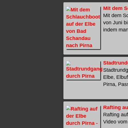
Mit dem S
Mit dem S
von Juni b
indem man 
Stadtrund
Stadtrundg
Elbe, Elbu
Pirna, Pass
Rafting au
Rafting auf
Video vom 2