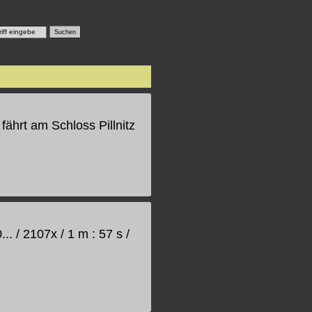
fährt am Schloss Pillnitz
. / 2107x / 1 m : 57 s /