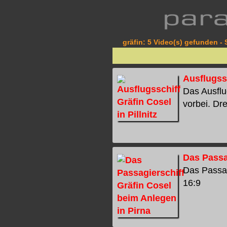
gräfin: 5 Video(s) gefunden - 
Ausflugssc
Das Ausflu
vorbei. Dre
Das Passa
Das Passagi
16:9