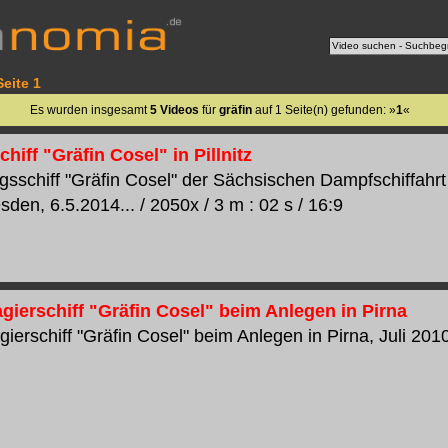
Seite 1
Es wurden insgesamt
5 Videos
für
gräfin
auf 1 Seite(n) gefunden: »
1
«
hiff "Gräfin Cosel" in Pillnitz
gsschiff "Gräfin Cosel" der Sächsischen Dampfschiffahrt 
sden, 6.5.2014... / 2050x / 3 m : 02 s / 16:9
gierschiff "Gräfin Cosel" beim Anlegen in Pirna
erschiff "Gräfin Cosel" beim Anlegen in Pirna, Juli 2010..