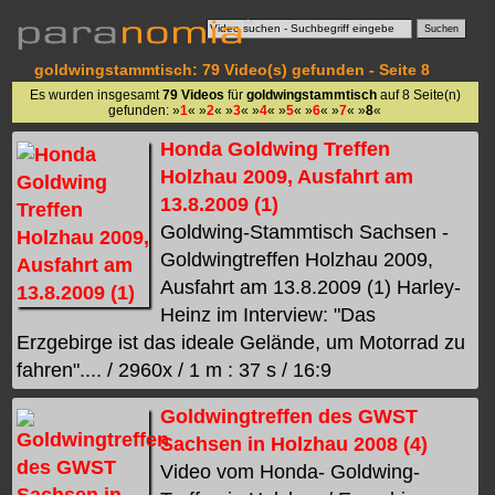
goldwingstammtisch: 79 Video(s) gefunden - Seite 8
Es wurden insgesamt
79 Videos
für
goldwingstammtisch
auf 8 Seite(n)
gefunden: »
1
« »
2
« »
3
« »
4
« »
5
« »
6
« »
7
« »
8
«
Honda Goldwing Treffen
Holzhau 2009, Ausfahrt am
13.8.2009 (1)
Goldwing-Stammtisch Sachsen -
Goldwingtreffen Holzhau 2009,
Ausfahrt am 13.8.2009 (1) Harley-
Heinz im Interview: "Das
Erzgebirge ist das ideale Gelände, um Motorrad zu
fahren".... / 2960x / 1 m : 37 s / 16:9
Goldwingtreffen des GWST
Sachsen in Holzhau 2008 (4)
Video vom Honda- Goldwing-