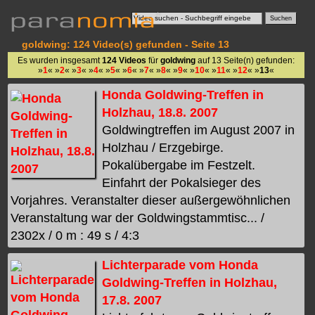
goldwing: 124 Video(s) gefunden - Seite 13
Es wurden insgesamt
124 Videos
für
goldwing
auf 13 Seite(n) gefunden:
»
1
« »
2
« »
3
« »
4
« »
5
« »
6
« »
7
« »
8
« »
9
« »
10
« »
11
« »
12
« »
13
«
Honda Goldwing-Treffen in
Holzhau, 18.8. 2007
Goldwingtreffen im August 2007 in
Holzhau / Erzgebirge.
Pokalübergabe im Festzelt.
Einfahrt der Pokalsieger des
Vorjahres. Veranstalter dieser außergewöhnlichen
Veranstaltung war der Goldwingstammtisc... /
2302x / 0 m : 49 s / 4:3
Lichterparade vom Honda
Goldwing-Treffen in Holzhau,
17.8. 2007