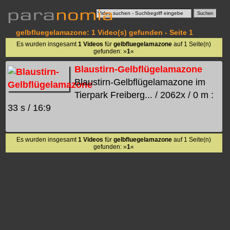
gelbfluegelamazone: 1 Video(s) gefunden - Seite 1
Es wurden insgesamt
1 Videos
für
gelbfluegelamazone
auf 1 Seite(n)
gefunden: »
1
«
Blaustirn-Gelbflügelamazone
Blaustirn-Gelbflügelamazone im
Tierpark Freiberg... / 2062x / 0 m :
33 s / 16:9
Es wurden insgesamt
1 Videos
für
gelbfluegelamazone
auf 1 Seite(n)
gefunden: »
1
«