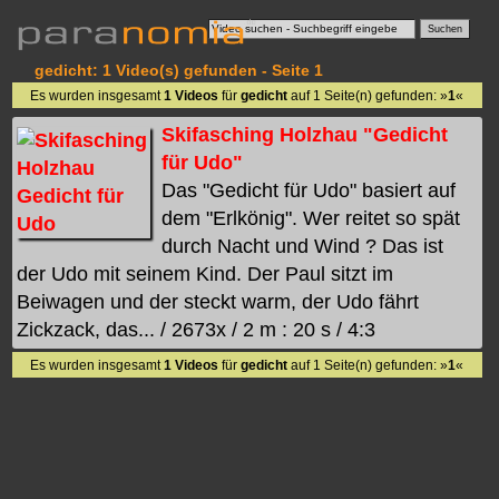
gedicht: 1 Video(s) gefunden - Seite 1
Es wurden insgesamt
1 Videos
für
gedicht
auf 1 Seite(n) gefunden: »
1
«
Skifasching Holzhau "Gedicht
für Udo"
Das "Gedicht für Udo" basiert auf
dem "Erlkönig". Wer reitet so spät
durch Nacht und Wind ? Das ist
der Udo mit seinem Kind. Der Paul sitzt im
Beiwagen und der steckt warm, der Udo fährt
Zickzack, das... / 2673x / 2 m : 20 s / 4:3
Es wurden insgesamt
1 Videos
für
gedicht
auf 1 Seite(n) gefunden: »
1
«