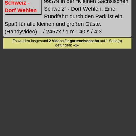
99579 in der "Kleinen Sächsischen
Schweiz" - Dorf Wehlen. Eine
Rundfahrt durch den Park ist ein
Spaß für alle kleinen und großen Gäste.
(Handyvideo)... / 2457x / 1 m : 40 s / 4:3
Es wurden insgesamt
2 Videos
für
garteneisenbahn
auf 1 Seite(n)
gefunden: »
1
«