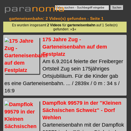
garteneisenbahn: 2 Video(s) gefunden - Seite 1
Es wurden insgesamt
2 Videos
für
garteneisenbahn
auf 1 Seite(n)
gefunden: »
1
«
175 Jahre Zug -
Garteneisenbahn auf dem
Festplatz
Am 6.9.2014 feierte der Freiberger
Ortsteil Zug sein 175jähriges
Ortsjubiläum. Für die Kinder gab
es eine Garteneisenbahn. ... / 2839x / 0 m : 34 s /
16:9
Dampflok 99579 in der "Kleinen
Sächsischen Schweiz" - Dorf
Wehlen
Garteneisenbahn mit der Dampflok