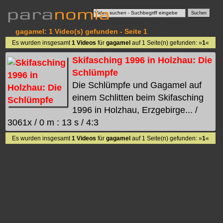
gagamel: 1 Video(s) gefunden - Seite 1
Es wurden insgesamt
1 Videos
für
gagamel
auf 1 Seite(n) gefunden: »
1
«
Skifasching 1996 in Holzhau: Die
Schlümpfe
Die Schlümpfe und Gagamel auf
einem Schlitten beim Skifasching
1996 in Holzhau, Erzgebirge... /
3061x / 0 m : 13 s / 4:3
Es wurden insgesamt
1 Videos
für
gagamel
auf 1 Seite(n) gefunden: »
1
«