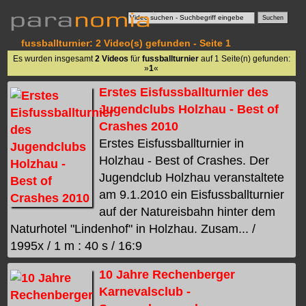
fussballturnier: 2 Video(s) gefunden - Seite 1
Es wurden insgesamt
2 Videos
für
fussballturnier
auf 1 Seite(n) gefunden:
»
1
«
Erstes Eisfussballturnier des
Jugendclubs Holzhau - Best of
Crashes 2010
Erstes Eisfussballturnier in
Holzhau - Best of Crashes. Der
Jugendclub Holzhau veranstaltete
am 9.1.2010 ein Eisfussballturnier
auf der Natureisbahn hinter dem
Naturhotel "Lindenhof" in Holzhau. Zusam... /
1995x / 1 m : 40 s / 16:9
10 Jahre Rechenberger
Karnevalsclub -