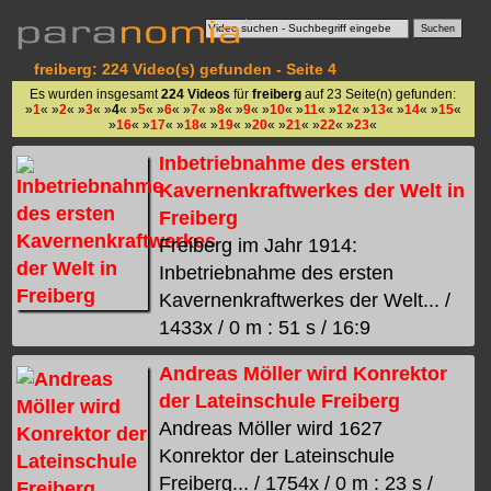
freiberg: 224 Video(s) gefunden - Seite 4
Es wurden insgesamt
224 Videos
für
freiberg
auf 23 Seite(n) gefunden:
»
1
« »
2
« »
3
« »
4
« »
5
« »
6
« »
7
« »
8
« »
9
« »
10
« »
11
« »
12
« »
13
« »
14
« »
15
«
»
16
« »
17
« »
18
« »
19
« »
20
« »
21
« »
22
« »
23
«
Inbetriebnahme des ersten
Kavernenkraftwerkes der Welt in
Freiberg
Freiberg im Jahr 1914:
Inbetriebnahme des ersten
Kavernenkraftwerkes der Welt... /
1433x / 0 m : 51 s / 16:9
Andreas Möller wird Konrektor
der Lateinschule Freiberg
Andreas Möller wird 1627
Konrektor der Lateinschule
Freiberg... / 1754x / 0 m : 23 s /