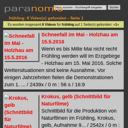
frühling: 8 Video(s) gefunden - Seite 1
Es wurden insgesamt
8 Videos
für
frühling
auf 1 Seite(n) gefunden: »
1
«
Schneefall im Mai - Holzhau am
15.5.2016
Wenn es bis Mitte Mai nicht recht
Frühling werden will im Erzgebirge
- Holzhau am 15. Mai 2016. Solche
Wettersituationen sind keine Ausnahme. Vor
einigen Jahrzehnten fielen die Demonstrationen
zum 1. ... / 2439x / 0 m : 56 s / 16:9
Krokus, gelb (Schnittbild für
Naturfilme)
Schnittbild für die Produktion von
Naturfilmen im Frühling, Krokus,
gelb, Aufnahme 9... / 2542x / 0 m :