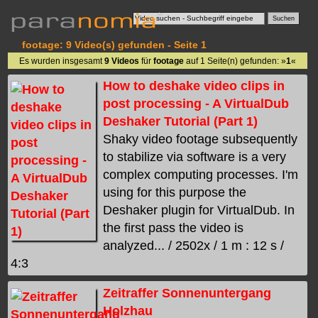
footage: 9 Video(s) gefunden - Seite 1
Es wurden insgesamt
9 Videos
für
footage
auf 1 Seite(n) gefunden: »
1
«
How to deshake video clips in
post processing - A VirtualDub
Deshaker Tutorial (Part 1)
Shaky video footage subsequently
to stabilize via software is a very
complex computing processes. I'm
using for this purpose the
Deshaker plugin for VirtualDub. In
the first pass the video is
analyzed... / 2502x / 1 m : 12 s /
4:3
Zeitraffer Sonnenuntergang
Holzhau