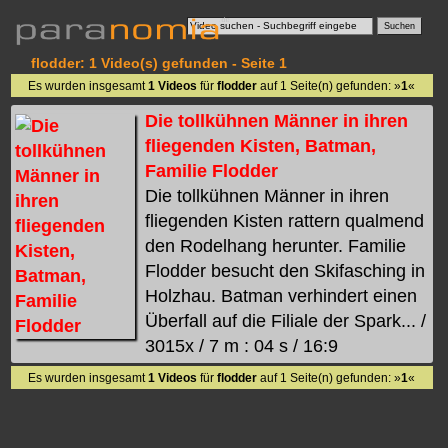
flodder: 1 Video(s) gefunden - Seite 1
Es wurden insgesamt
1 Videos
für
flodder
auf 1 Seite(n) gefunden: »
1
«
Die tollkühnen Männer in ihren
fliegenden Kisten, Batman,
Familie Flodder
Die tollkühnen Männer in ihren
fliegenden Kisten rattern qualmend
den Rodelhang herunter. Familie
Flodder besucht den Skifasching in
Holzhau. Batman verhindert einen
Überfall auf die Filiale der Spark... /
3015x / 7 m : 04 s / 16:9
Es wurden insgesamt
1 Videos
für
flodder
auf 1 Seite(n) gefunden: »
1
«