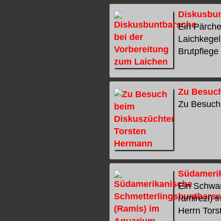
Diskusbun
Ein Pärche
Laichkegel
Brutpflege
Zu Besuch
Zu Besuch 
Südamerik
Ein Schwar
ramirezi) 
Herrn Torst