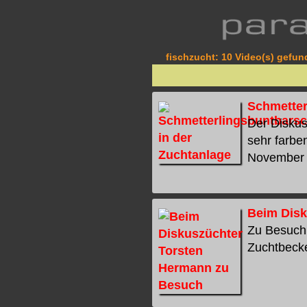
fischzucht: 10 Video(s) gefund
Schmetter
Der Diskus
sehr farbe
November 20
Beim Disk
Zu Besuch
Zuchtbecken