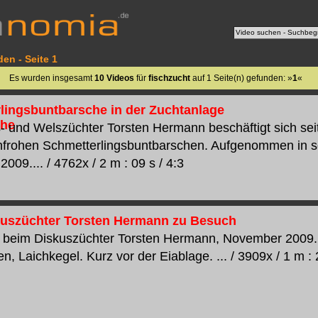
en - Seite 1
Es wurden insgesamt
10 Videos
für
fischzucht
auf 1 Seite(n) gefunden: »
1
«
lingsbuntbarsche in der Zuchtanlage
- und Welszüchter Torsten Hermann beschäftigt sich seit 
nfrohen Schmetterlingsbuntbarschen. Aufgenommen in s
09.... / 4762x / 2 m : 09 s / 4:3
uszüchter Torsten Hermann zu Besuch
 beim Diskuszüchter Torsten Hermann, November 2009.
, Laichkegel. Kurz vor der Eiablage. ... / 3909x / 1 m : 