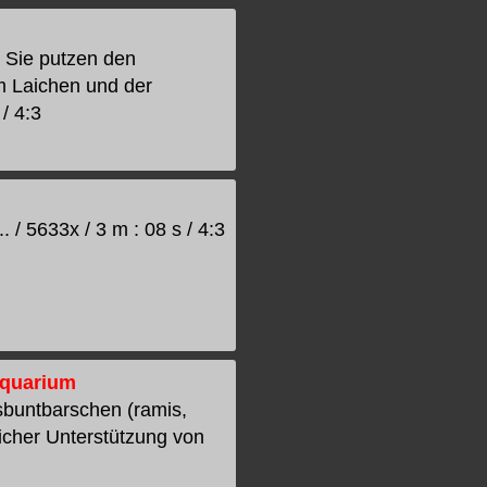
 Sie putzen den
m Laichen und der
/ 4:3
 5633x / 3 m : 08 s / 4:3
Aquarium
buntbarschen (ramis,
licher Unterstützung von