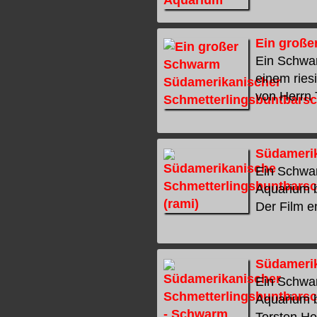
Ein große
Ein Schwar
einem ries
von Herrn T
Südamerik
Ein Schwar
Aquarium b
Der Film en
Südamerik
Ein Schwar
Aquarium b