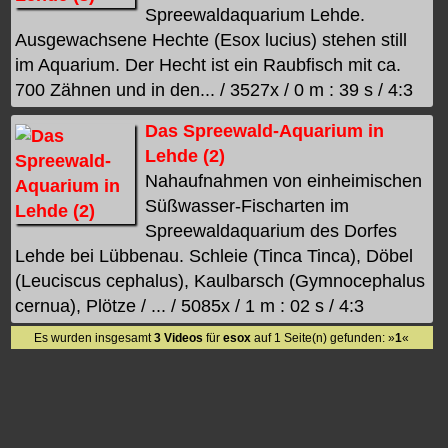
Spreewaldaquarium Lehde.
Ausgewachsene Hechte (Esox lucius) stehen still
im Aquarium. Der Hecht ist ein Raubfisch mit ca.
700 Zähnen und in den... / 3527x / 0 m : 39 s / 4:3
Das Spreewald-Aquarium in
Lehde (2)
Nahaufnahmen von einheimischen
Süßwasser-Fischarten im
Spreewaldaquarium des Dorfes
Lehde bei Lübbenau. Schleie (Tinca Tinca), Döbel
(Leuciscus cephalus), Kaulbarsch (Gymnocephalus
cernua), Plötze / ... / 5085x / 1 m : 02 s / 4:3
Es wurden insgesamt
3 Videos
für
esox
auf 1 Seite(n) gefunden: »
1
«