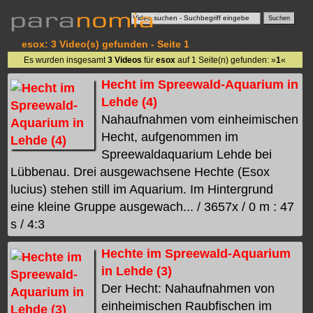
esox: 3 Video(s) gefunden - Seite 1
Es wurden insgesamt
3 Videos
für
esox
auf 1 Seite(n) gefunden: »
1
«
Hecht im Spreewald-Aquarium in
Lehde (4)
Nahaufnahmen vom einheimischen
Hecht, aufgenommen im
Spreewaldaquarium Lehde bei
Lübbenau. Drei ausgewachsene Hechte (Esox
lucius) stehen still im Aquarium. Im Hintergrund
eine kleine Gruppe ausgewach... / 3657x / 0 m : 47
s / 4:3
Hechte im Spreewald-Aquarium
in Lehde (3)
Der Hecht: Nahaufnahmen von
einheimischen Raubfischen im