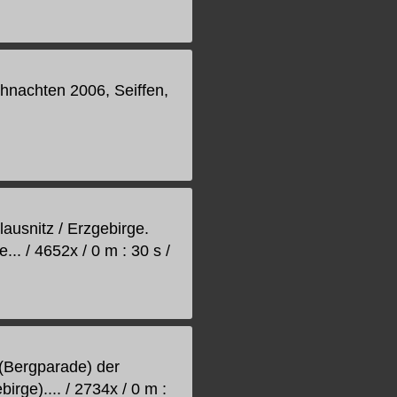
hnachten 2006, Seiffen,
ausnitz / Erzgebirge.
.. / 4652x / 0 m : 30 s /
(Bergparade) der
rge).... / 2734x / 0 m :