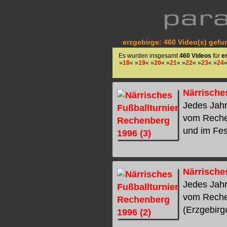
erzgebirge: 460 Video(s) gefu
Es wurden insgesamt
460 Videos
für
e
»
18
« »
19
« »
20
« »
21
« »
22
« »
23
« »
24
«
Närrische
Jedes Jahr
vom Rechen
und im Fest
Närrische
Jedes Jahr
vom Rechen
(Erzgebirge