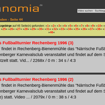
nden - Seite 44
rzgebirge
auf 46 Seite(n) gefunden: »
1
« »
2
« »
3
« »
4
« »
5
« »
6
« »
7
« »
8
« »
9
« »
10
« »
 »
25
« »
26
« »
27
« »
28
« »
29
« »
30
« »
31
« »
32
« »
33
« »
34
« »
35
« »
36
« »
37
« »
38
« »
»
46
«
s Fußballturnier Rechenberg 1996 (3)
 findet in Rechenberg-Bienenmühle das "Närrische Fußbal
berger Karnevalsclub veranstaltet und findet auf dem 
zelt statt. Vid... / 2268x / 0 m : 34 s / 4:3
s Fußballturnier Rechenberg 1996 (2)
 findet in Rechenberg-Bienenmühle das "Närrische Fußbal
berger Karnevalsclub veranstaltet und findet auf dem 
) statt. Video ... / 2079x / 0 m : 38 s / 4:3