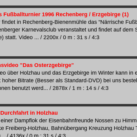
s Fußballturnier 1996 Rechenberg / Erzgebirge (1)
 findet in Rechenberg-Bienenmühle das "Närrische Fußbal
berger Karnevalsclub veranstaltet und findet auf dem 
) statt. Video ... / 2200x / 0 m : 31 s / 4:3
svideo "Das Osterzgebirge"
eo über Holzhau und das Erzgebirge im Winter kann in 
t hoher Bitrate (Besser als Standard-DVD) bei uns beste
nen benutzt werd... / 2878x / 1 m : 14 s / 4:3
Durchfahrt in Holzhau
 einer Dampflok der Eisenbahnfreunde Nossen zu Himmel
ke Freiberg-Holzhau, Bahnübergang Kreuzung Holzhau
.. / 4136x / 0 m : 31 s / 4:3