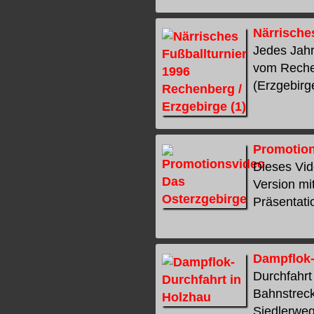
Närrische
Jedes Jahr
vom Rechen
(Erzgebirge
Promotion
Dieses Vid
Version mi
Präsentatio
Dampflok-
Durchfahrt
Bahnstrec
Siedlerweg.