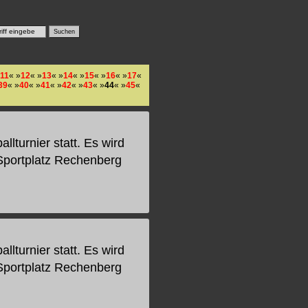
11
« »
12
« »
13
« »
14
« »
15
« »
16
« »
17
«
39
« »
40
« »
41
« »
42
« »
43
« »
44
« »
45
«
lturnier statt. Es wird
Sportplatz Rechenberg
lturnier statt. Es wird
Sportplatz Rechenberg