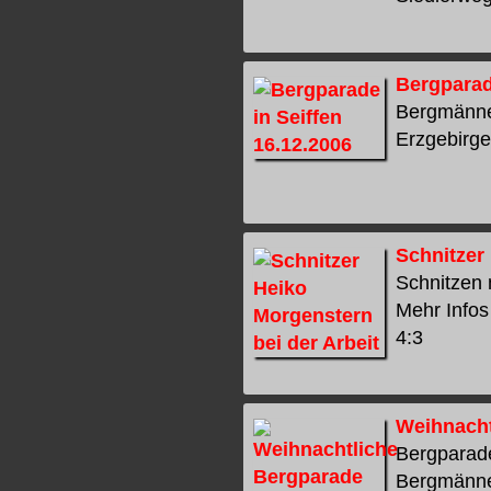
Bergparad
Bergmänner
Erzgebirge,
Schnitzer
Schnitzen 
Mehr Infos 
4:3
Weihnacht
Bergparade
Bergmänner