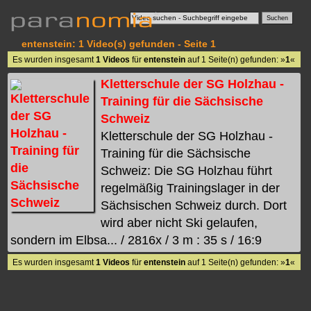
entenstein: 1 Video(s) gefunden - Seite 1
Es wurden insgesamt
1 Videos
für
entenstein
auf 1 Seite(n) gefunden: »
1
«
Kletterschule der SG Holzhau -
Training für die Sächsische
Schweiz
Kletterschule der SG Holzhau -
Training für die Sächsische
Schweiz: Die SG Holzhau führt
regelmäßig Trainingslager in der
Sächsischen Schweiz durch. Dort
wird aber nicht Ski gelaufen,
sondern im Elbsa... / 2816x / 3 m : 35 s / 16:9
Es wurden insgesamt
1 Videos
für
entenstein
auf 1 Seite(n) gefunden: »
1
«