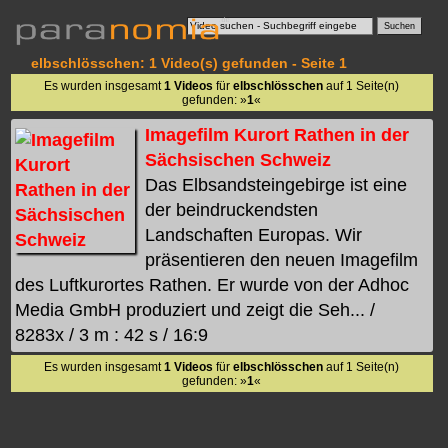
elbschlösschen: 1 Video(s) gefunden - Seite 1
Es wurden insgesamt
1 Videos
für
elbschlösschen
auf 1 Seite(n)
gefunden: »
1
«
Imagefilm Kurort Rathen in der
Sächsischen Schweiz
Das Elbsandsteingebirge ist eine
der beindruckendsten
Landschaften Europas. Wir
präsentieren den neuen Imagefilm
des Luftkurortes Rathen. Er wurde von der Adhoc
Media GmbH produziert und zeigt die Seh... /
8283x / 3 m : 42 s / 16:9
Es wurden insgesamt
1 Videos
für
elbschlösschen
auf 1 Seite(n)
gefunden: »
1
«