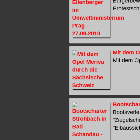
Bürgerbewe
Protestsch
Mit dem O
Mit dem Op
Bootschar
Bootsverle
"Ziegelsch
"Elbaussich