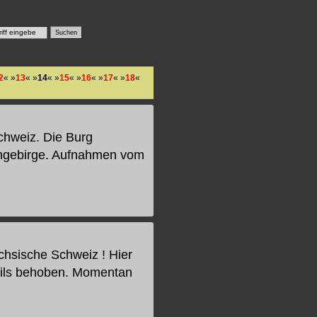
2
« »
13
« »
14
« »
15
« »
16
« »
17
« »
18
«
chweiz. Die Burg
ingebirge. Aufnahmen vom
ächsische Schweiz ! Hier
ils behoben. Momentan