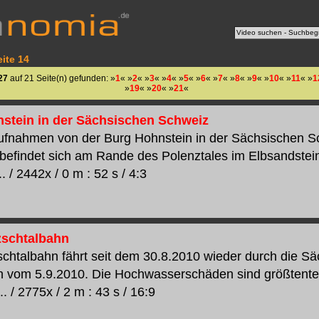
ite 14
27
auf 21 Seite(n) gefunden: »
1
« »
2
« »
3
« »
4
« »
5
« »
6
« »
7
« »
8
« »
9
« »
10
« »
11
« »
1
»
19
« »
20
« »
21
«
stein in der Sächsischen Schweiz
ufnahmen von der Burg Hohnstein in der Sächsischen S
befindet sich am Rande des Polenztales im Elbsandste
. / 2442x / 0 m : 52 s / 4:3
tzschtalbahn
zschtalbahn fährt seit dem 30.8.2010 wieder durch die S
 vom 5.9.2010. Die Hochwasserschäden sind größtente
.. / 2775x / 2 m : 43 s / 16:9