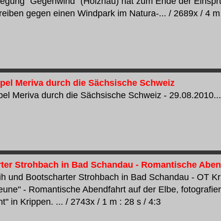
gung "Gegenwind" (Holzhau) hat zum Ende der Einspru
reiben gegen einen Windpark im Natura-... / 2689x / 4 m 
pel Meriva durch die Sächsische Schweiz
el Meriva durch die Sächsische Schweiz - 29.08.2010... /
ter Strohbach in Bad Schandau - Romantische Abend
ih und Bootscharter Strohbach in Bad Schandau - OT K
eune" - Romantische Abendfahrt auf der Elbe, fotografie
t" in Krippen. ... / 2743x / 1 m : 28 s / 4:3