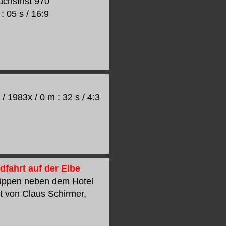
chsfrist 970
: 05 s / 16:9
 1983x / 0 m : 32 s / 4:3
fahrt auf der Elbe
rippen neben dem Hotel
rt von Claus Schirmer,