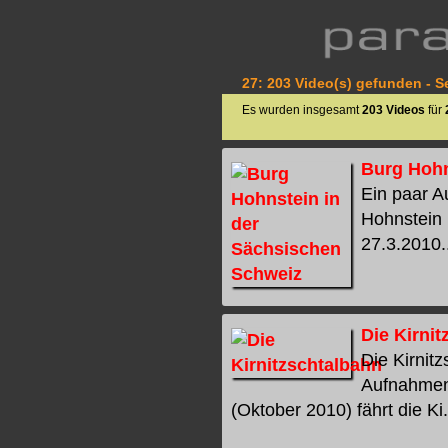
27: 203 Video(s) gefunden - Se
Es wurden insgesamt
203 Videos
für
Burg Hohn
Ein paar A
Hohnstein 
27.3.2010..
Die Kirni
Die Kirnit
Aufnahmen
(Oktober 2010) fährt die Ki.