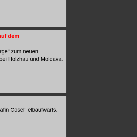
auf dem
irge" zum neuen
bei Holzhau und Moldava.
räfin Cosel" elbaufwärts.