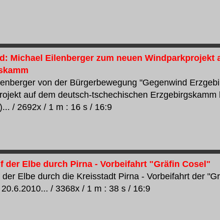
: Michael Eilenberger zum neuen Windparkprojekt 
gskamm
ilenberger von der Bürgerbewegung "Gegenwind Erzgeb
rojekt auf dem deutsch-tschechischen Erzgebirgskamm 
... / 2692x / 1 m : 16 s / 16:9
f der Elbe durch Pirna - Vorbeifahrt "Gräfin Cosel"
 der Elbe durch die Kreisstadt Pirna - Vorbeifahrt der "G
0.6.2010... / 3368x / 1 m : 38 s / 16:9