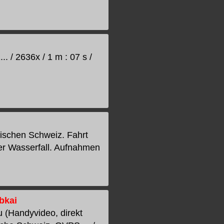
. / 2636x / 1 m : 07 s /
hsischen Schweiz. Fahrt
er Wasserfall. Aufnahmen
bkai
 (Handyvideo, direkt