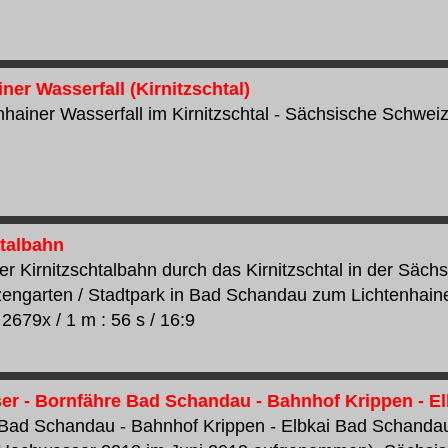
ner Wasserfall (Kirnitzschtal)
hainer Wasserfall im Kirnitzschtal - Sächsische Schweiz..
htalbahn
der Kirnitzschtalbahn durch das Kirnitzschtal in der Säc
engarten / Stadtpark in Bad Schandau zum Lichtenhain
 2679x / 1 m : 56 s / 16:9
r - Bornfähre Bad Schandau - Bahnhof Krippen - El
Bad Schandau - Bahnhof Krippen - Elbkai Bad Schandau