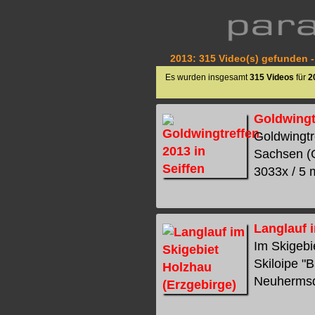
2013: 315 Video(s) gefunden -
Es wurden insgesamt
315 Videos
für
2
Goldwingtr
Goldwingtr
Sachsen (G
3033x / 5 m
Langlauf 
Im Skigebi
Skiloipe "
Neuhermsdor