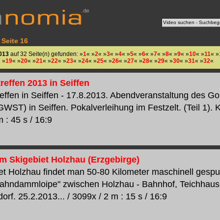
 Seite 16
013
auf 32 Seite(n) gefunden: »
1
« »
2
« »
3
« »
4
« »
5
« »
6
« »
7
« »
8
« »
9
« »
10
« »
11
« »
»
19
« »
20
« »
21
« »
22
« »
23
« »
24
« »
25
« »
26
« »
27
« »
28
« »
29
« »
30
« »
31
« »
32
«
effen 2013 in Seiffen
effen in Seiffen - 17.8.2013. Abendveranstaltung des 
WST) in Seiffen. Pokalverleihung im Festzelt. (Teil 1). 
 : 45 s / 16:9
im Skigebiet Holzhau (Erzgebirge)
et Holzhau findet man 50-80 Kilometer maschinell gespur
Bahndammloipe" zwischen Holzhau - Bahnhof, Teichhaus
f. 25.2.2013... / 3099x / 2 m : 15 s / 16:9