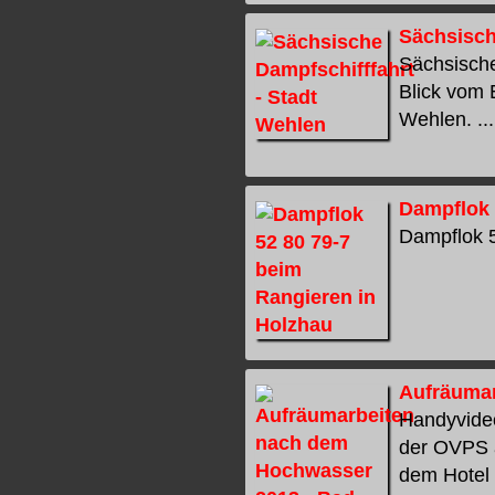
Sächsisch
Sächsische
Blick vom 
Wehlen. ...
Dampflok 
Dampflok 5
Aufräumar
Handyvide
der OVPS a
dem Hotel "