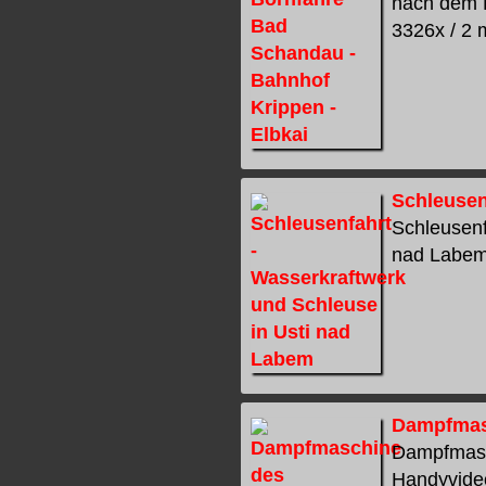
nach dem 
3326x / 2 m
Schleusen
Schleusenf
nad Labem.
Dampfmas
Dampfmasc
Handyvideo