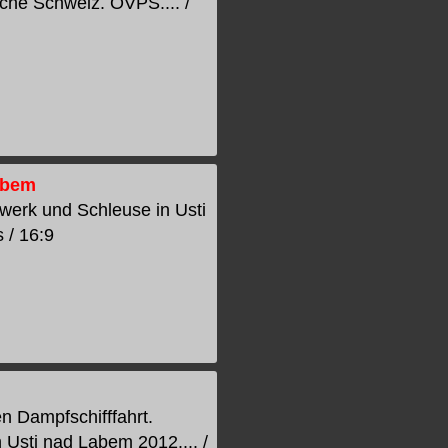
he Schweiz. OVPS.... /
abem
twerk und Schleuse in Usti
 / 16:9
 Dampfschifffahrt.
Usti nad Labem 2012.... /