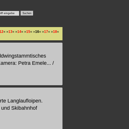
12
« »
13
« »
14
« »
15
« »
16
« »
17
« »
18
«
Goldwingstammtisches
Kamera: Petra Emele... /
te Langlaufloipen.
 und Skibahnhof