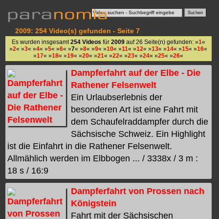
2009: 254 Video(s) gefunden - Seite 7
Es wurden insgesamt
254 Videos
für
2009
auf 26 Seite(n) gefunden: »
1
«
»
2
« »
3
« »
4
« »
5
« »
6
« »
7
« »
8
« »
9
« »
10
« »
11
« »
12
« »
13
« »
14
« »
15
« »
16
«
»
17
« »
18
« »
19
« »
20
« »
21
« »
22
« »
23
« »
24
« »
25
« »
26
«
Dampferfahrt auf der Elbe - Die
Rathener Felsenwelt
Ein Urlaubserlebnis der
besonderen Art ist eine Fahrt mit
dem Schaufelraddampfer durch die
Sächsische Schweiz. Ein Highlight
ist die Einfahrt in die Rathener Felsenwelt.
Allmählich werden im Elbbogen ... / 3338x / 3 m :
18 s / 16:9
Dampferfahrt von Prossen nach
Königstein
Fahrt mit der Sächsischen