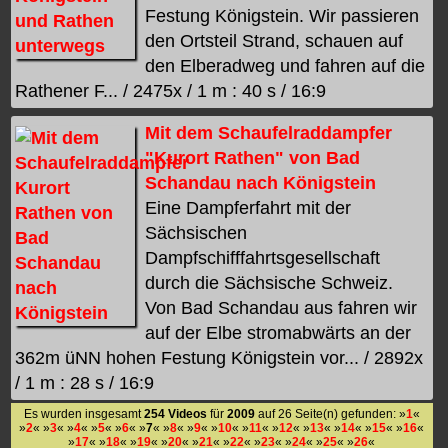
Festung Königstein. Wir passieren
den Ortsteil Strand, schauen auf
den Elberadweg und fahren auf die
Rathener F... / 2475x / 1 m : 40 s / 16:9
Mit dem Schaufelraddampfer
"Kurort Rathen" von Bad
Schandau nach Königstein
Eine Dampferfahrt mit der
Sächsischen
Dampfschifffahrtsgesellschaft
durch die Sächsische Schweiz.
Von Bad Schandau aus fahren wir
auf der Elbe stromabwärts an der
362m üNN hohen Festung Königstein vor... / 2892x
/ 1 m : 28 s / 16:9
Es wurden insgesamt
254 Videos
für
2009
auf 26 Seite(n) gefunden: »
1
«
»
2
« »
3
« »
4
« »
5
« »
6
« »
7
« »
8
« »
9
« »
10
« »
11
« »
12
« »
13
« »
14
« »
15
« »
16
«
»
17
« »
18
« »
19
« »
20
« »
21
« »
22
« »
23
« »
24
« »
25
« »
26
«