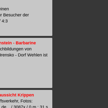
einen
ür Besucher der
 4:3
nstein - Barbarine
achbildungen von
Hrensko - Dorf Wehlen ist
baussicht Krippen
fsverkehr, Fotos:
e... / 3087x / 0 m : 31 s