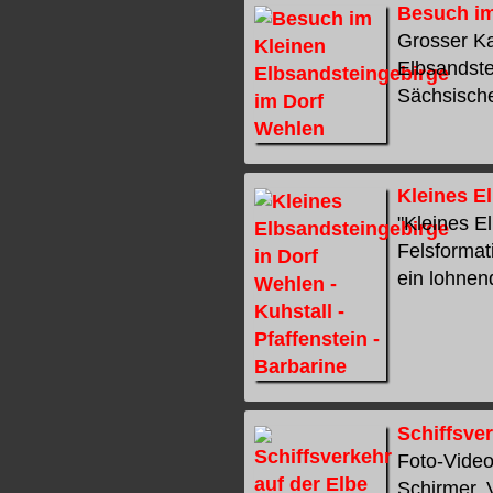
Besuch im
Grosser Ka
Elbsandste
Sächsische
Kleines El
"Kleines E
Felsformat
ein lohnend
Schiffsver
Foto-Video
Schirmer, 