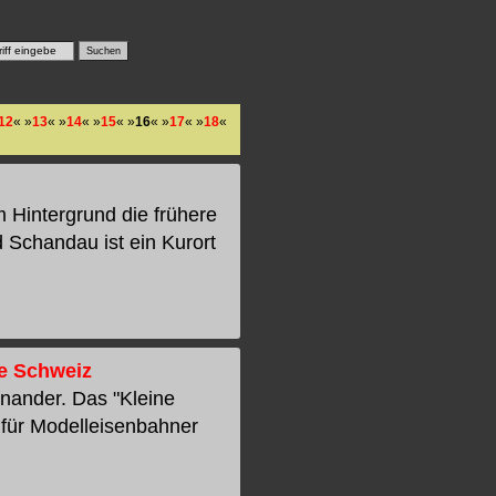
12
« »
13
« »
14
« »
15
« »
16
« »
17
« »
18
«
 Hintergrund die frühere
Schandau ist ein Kurort
he Schweiz
inander. Das "Kleine
 für Modelleisenbahner