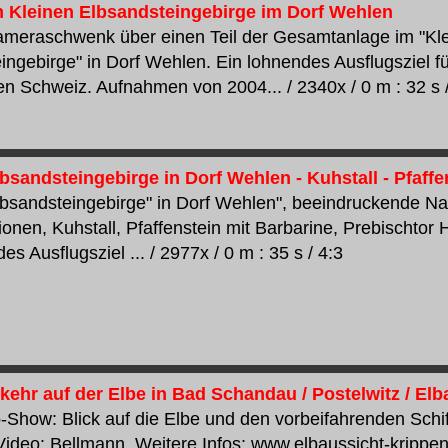
 Kleinen Elbsandsteingebirge im Dorf Wehlen
meraschwenk über einen Teil der Gesamtanlage im "Kl
ingebirge" in Dorf Wehlen. Ein lohnendes Ausflugsziel f
n Schweiz. Aufnahmen von 2004... / 2340x / 0 m : 32 s /
bsandsteingebirge in Dorf Wehlen - Kuhstall - Pfaffe
lbsandsteingebirge" in Dorf Wehlen", beeindruckende N
ionen, Kuhstall, Pfaffenstein mit Barbarine, Prebischtor 
es Ausflugsziel ... / 2977x / 0 m : 35 s / 4:3
kehr auf der Elbe in Bad Schandau / Postelwitz / El
-Show: Blick auf die Elbe und den vorbeifahrenden Schif
Video: Bellmann. Weitere Infos: www.elbaussicht-krippen.d