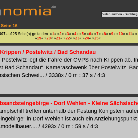
 Seite 16
007
auf 25 Seite(n) gefunden: »
1
« »
2
« »
3
« »
4
« »
5
« »
6
« »
7
« »
8
« »
9
« »
10
« »
11
« »
»
19
« »
20
« »
21
« »
22
« »
23
« »
24
« »
25
«
 Krippen / Postelwitz / Bad Schandau
 Postelwitz legt die Fähre der OVPS nach Krippen ab. Im
 Bad Schandau". Kameraschwenk über Postelwitz. Bad 
sischen Schwei... / 3338x / 0 m : 37 s / 4:3
lbsandsteingebirge - Dorf Wehlen - Kleine Sächsisc
mpfschiff treffen unterhalb der Festung Königstein aufe
ingebirge" in Dorf Wehlen ist auch ein Anziehungspunkt
modellbauer.... / 4293x / 0 m : 59 s / 4:3