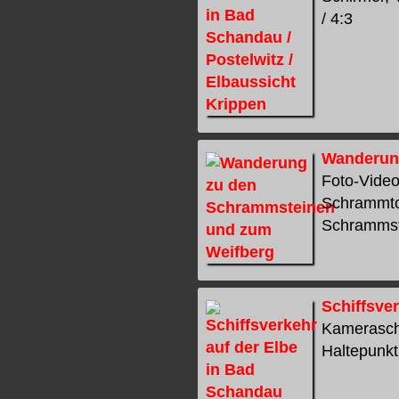
/ 4:3
Wanderun
Foto-Vide
Schrammtor
Schrammste
Schiffsve
Kamerasch
Haltepunkt 