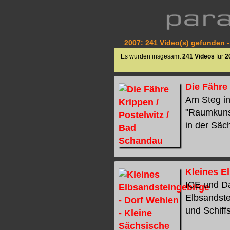
2007: 241 Video(s) gefunden -
Es wurden insgesamt
241 Videos
für
2
Die Fähre
Am Steg in
"Raumkunst
in der Säch
Kleines E
ICE und Da
Elbsandste
und Schiffs