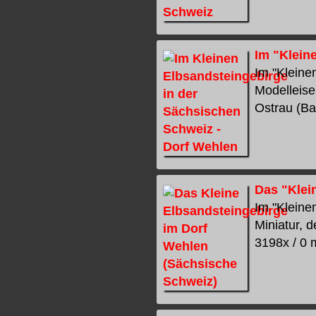
Im "Klein
Im "Kleine
Modelleise
Ostrau (Bad
Das "Klei
Im "Kleine
Miniatur, d
3198x / 0 m