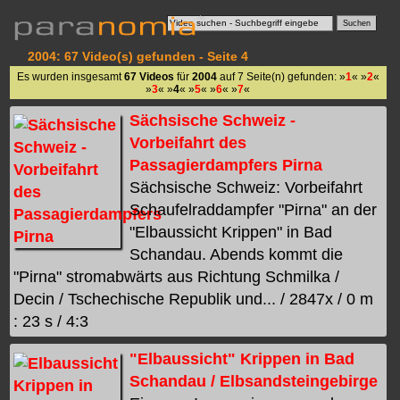
2004: 67 Video(s) gefunden - Seite 4
Es wurden insgesamt
67 Videos
für
2004
auf 7 Seite(n) gefunden: »
1
« »
2
«
»
3
« »
4
« »
5
« »
6
« »
7
«
Sächsische Schweiz -
Vorbeifahrt des
Passagierdampfers Pirna
Sächsische Schweiz: Vorbeifahrt
Schaufelraddampfer "Pirna" an der
"Elbaussicht Krippen" in Bad
Schandau. Abends kommt die
"Pirna" stromabwärts aus Richtung Schmilka /
Decin / Tschechische Republik und... / 2847x / 0 m
: 23 s / 4:3
"Elbaussicht" Krippen in Bad
Schandau / Elbsandsteingebirge