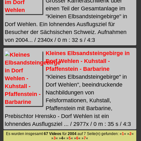
Grosser Kameraschwenk über
einen Teil der Gesamtanlage im
"Kleinen Elbsandsteingebirge" in
Dorf Wehlen. Ein lohnendes Ausflugsziel für
Besucher der Sächsischen Schweiz. Aufnahmen
von 2004... / 2340x / 0 m : 32 s / 4:3
Kleines Elbsandsteingebirge in
Dorf Wehlen - Kuhstall -
Pfaffenstein - Barbarine
"Kleines Elbsandsteingebirge" in
Dorf Wehlen", beeindruckende
Nachbildungen von
Felsformationen, Kuhstall,
Pfaffenstein mit Barbarine,
Prebischtor Hrensko - Dorf Wehlen ist ein
lohnendes Ausflugsziel ... / 2977x / 0 m : 35 s / 4:3
Es wurden insgesamt
67 Videos
für
2004
auf 7 Seite(n) gefunden: »
1
« »
2
«
»
3
« »
4
« »
5
« »
6
« »
7
«